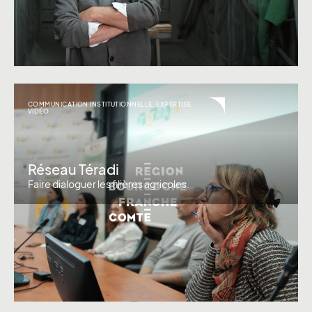
COMMUNICATION INSTITUTIONNELLE
,
EXPERTISE
,
VIDÉO
Réseau Téradi
Faire dialoguer les filières agricoles.