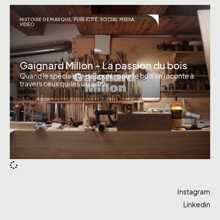
HISTOIRE DE MARQUE
,
PUBLICITÉ
,
SOCIAL MEDIA
,
VIDÉO
Gaignard Millon – La passion du bois
Quand le spécialiste des outils pour le bois se raconte à
travers ceux qui les utilisent.
Instagram
Linkedin