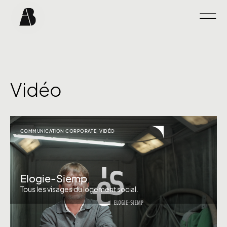
Vidéo
COMMUNICATION CORPORATE
,
VIDÉO
Elogie-Siemp
Tous les visages du logement social.