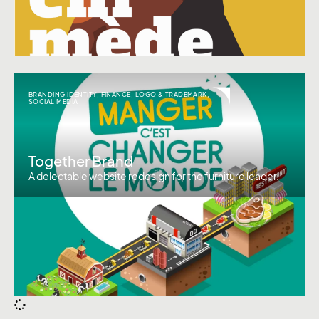
BRANDING IDENTITY
,
FINANCE
,
LOGO & TRADEMARK
,
SOCIAL MEDIA
Together Brand
A delectable website redesign for the furniture leader.