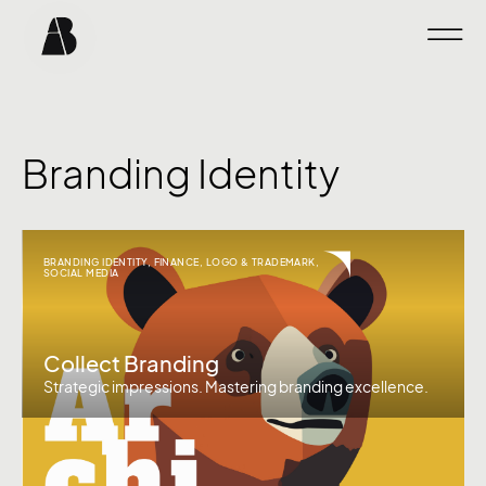
Branding Identity
BRANDING IDENTITY
,
FINANCE
,
LOGO & TRADEMARK
,
SOCIAL MEDIA
Collect Branding
Strategic impressions. Mastering branding excellence.